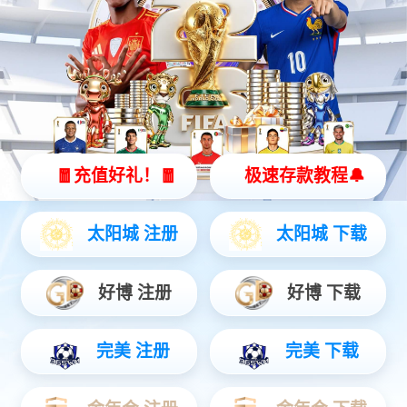
电热配件
加热板/圈
船用电加热管
医用电加热管
民用电加热管
工业用电加热管
加热器