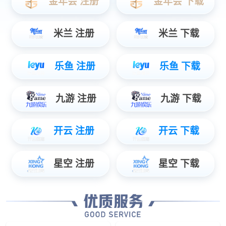
医疗器械用电热管
产品简介：