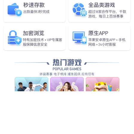
关于公海贵宾会
公司简介
施工现场
联系我们
电加热管
工业用电加热管