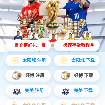
电热配件
加热板/圈
船用电加热管
医用电加热管
民用电加热管
工业用电加热管
加热器