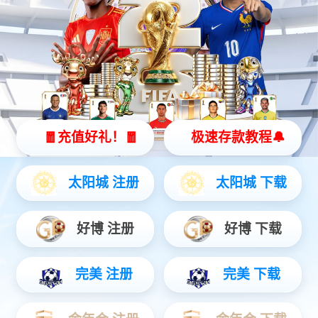
电热配件
加热板/圈
船用电加热管
医用电加热管
民用电加热管
工业用电加热管
加热器