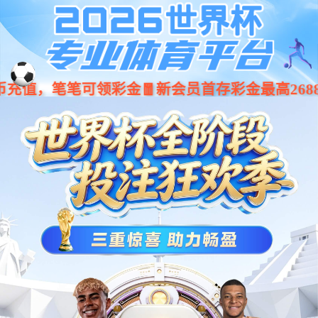
公海贵宾会·(集团)有限公司官
网
欢迎光临扬中市公海贵宾会电器有限公司官方网站！
公海贵宾会
关于公海贵宾会
新闻中心
产品中心
施工现场
联系我们
English
产品中心
高效、环保、节能、定制
首页
>
产品中心